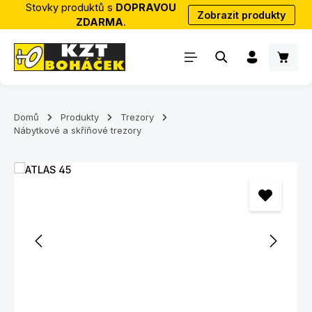
Stovky produktů s
DOPRAVOU
Zobrazit produkty
Přejít na hlavní obsah
ZDARMA
.
Nákup
Domů
Produkty
Trezory
Nábytkové a skříňové trezory
Přeskočit galerii obrázků