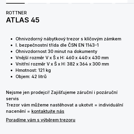
ROTTNER
ATLAS 45
Ohnivzdorný nábytkový trezor s klíčovým zámkem
I. bezpečnostní třída dle ČSN EN 1143-1
Ohnivzdornost 30 minut na dokumenty
Vnější rozměr V x Š x H: 460 x 440 x 430 mm
Vnitřní rozměr V x Š x H: 382 x 364 x 300 mm
Hmotnost: 121 kg
Objem: 42 litrů
Nejsme jen prodejci! Zajišťujeme záruční i pozáruční
servis
Trezor vám můžeme nastěhovat a ukotvit = individuální
nacenění =
kontaktujte nás
Poradíme vám s výběrem trezoru