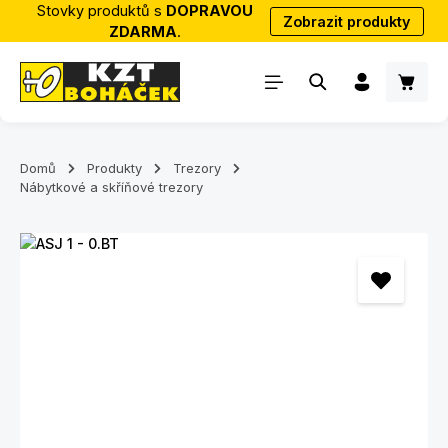
Stovky produktů s
DOPRAVOU
Zobrazit produkty
Přejít na hlavní obsah
ZDARMA
.
Nákup
Domů
Produkty
Trezory
Nábytkové a skříňové trezory
Přeskočit galerii obrázků