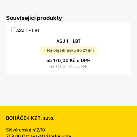
Přeskočit galerii produktů
Související produkty
ASJ 1 - I.BT
Na objednávku do 21 dní
55 170,00 Kč
s DPH
45 595,04 Kč
bez DPH
BOHÁČEK KZT, s.r.o.
Slévárenská 412/10
709 00 Ostrava-Mariánské Hory