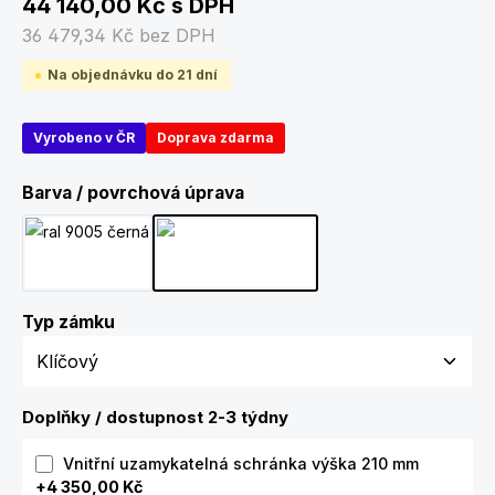
44 140,00 Kč
s DPH
36 479,34 Kč
bez DPH
Na objednávku do 21 dní
Vyrobeno v ČR
Doprava zdarma
Zvolte variantu
Barva / povrchová úprava
Černá
Šedobílá
Zvolte variantu
Typ zámku
Doplňky / dostupnost 2-3 týdny
Vnitřní uzamykatelná schránka výška 210 mm
+4 350,00 Kč