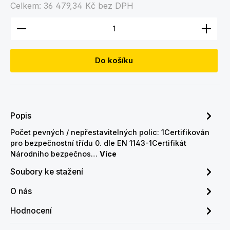
Celkem:
36 479,34 Kč
bez DPH
Množství produktu: Zadejte požadované množství
Do košíku
Popis
Počet pevných / nepřestavitelných polic: 1Certifikován
pro bezpečnostní třídu 0. dle EN 1143-1Certifikát
Národního bezpečnos…
Více
Soubory ke stažení
O nás
Hodnocení